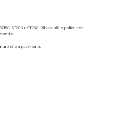
ST150, ST200 e ST250. Ribaltabili in polietilene
imenti e
 a muro che a pavimento.