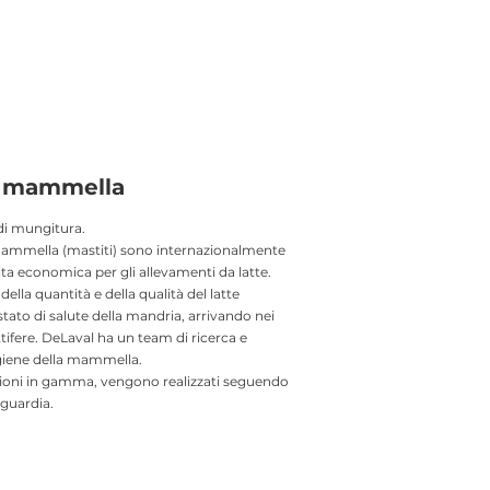
a mammella
 di mungitura.
 mammella (mastiti) sono internazionalmente
a economica per gli allevamenti da latte.
ella quantità e della qualità del latte
tato di salute della mandria, arrivando nei
ttifere. DeLaval ha un team di ricerca e
’igiene della mammella.
zioni in gamma, vengono realizzati seguendo
guardia.